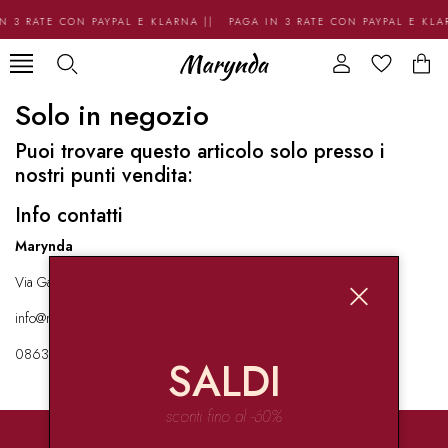
N 3 RATE CON PAYPAL E KLARNA || PAGA IN 3 RATE CON PAYPAL E KLA
Solo in negozio
Puoi trovare questo articolo solo presso i
nostri punti vendita:
Info contatti
Marynda
Via Garibaldi 136 67051 Avezzano
info@marynda.com
08631871946
SALDI
sconti fino al -60%