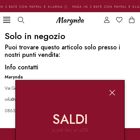
N 3 RATE CON PAYPAL E KLARNA || PAGA IN 3 RATE CON PAYPAL E KL
Solo in negozio
Puoi trovare questo articolo solo presso i
nostri punti vendita:
Info contatti
Marynda
Via Garibaldi 136 67051 Avezzano
info@marynda.com
08631871946
SALDI
sconti fino al -60%