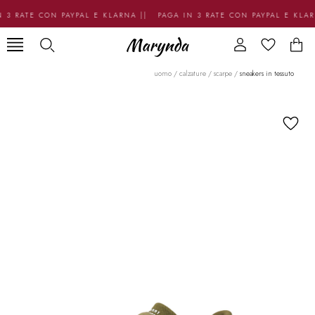
 3 RATE CON PAYPAL E KLARNA || PAGA IN 3 RATE CON PAYPAL E KLA
uomo
/
calzature
/
scarpe
/
sneakers in tessuto