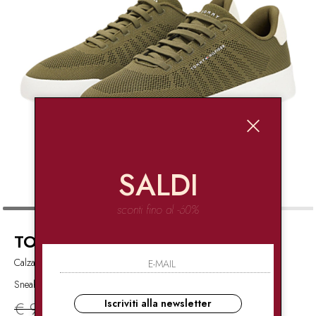
SALDI
sconti fino al -60%
TOMMY HILFIGER
Calzature,Scarpe
Sneakers in tessuto
€ 99.90
-50%
€ 49.95
Iscriviti alla newsletter