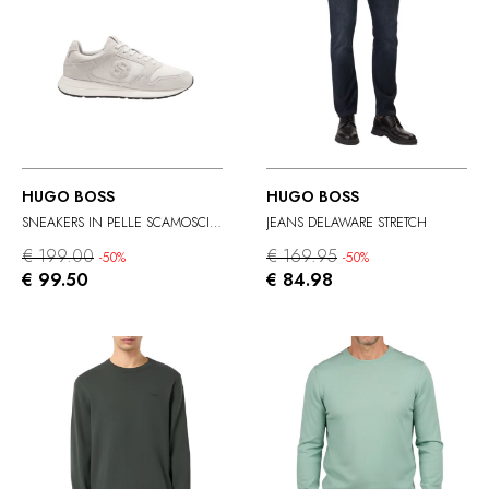
HUGO BOSS
HUGO BOSS
SNEAKERS IN PELLE SCAMOSCIATA
JEANS DELAWARE STRETCH
€ 199.00
€ 169.95
-50%
-50%
€ 99.50
€ 84.98