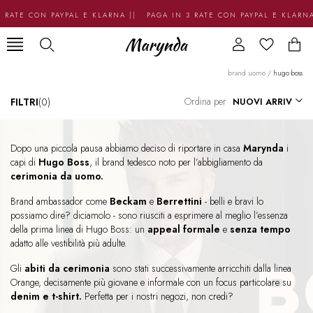
RATE CON PAYPAL E KLARNA || PAGA IN 3 RATE CON PAYPAL E KLARNA
brand uomo
/
hugo boss
Ordina per
FILTRI
(0)
Dopo una piccola pausa abbiamo deciso di riportare in casa
Marynda
i
capi di
Hugo Boss
, il brand tedesco noto per l’abbigliamento da
cerimonia da uomo.
Brand ambassador come
Beckam
e
Berrettini
- belli e bravi lo
possiamo dire? diciamolo - sono riusciti a esprimere al meglio l’essenza
della prima linea di Hugo Boss: un
appeal formale
e
senza tempo
adatto alle vestibilità più adulte.
Gli
abiti da cerimonia
sono stati successivamente arricchiti dalla linea
Orange, decisamente più giovane e informale con un focus particolare su
denim e t-shirt.
Perfetta per i nostri negozi, non credi?