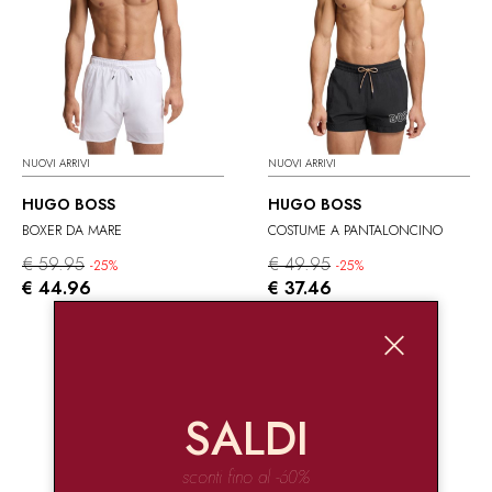
NUOVI ARRIVI
NUOVI ARRIVI
HUGO BOSS
HUGO BOSS
BOXER DA MARE
COSTUME A PANTALONCINO
€ 59.95
€ 49.95
-25%
-25%
€ 44.96
€ 37.46
SALDI
sconti fino al -60%