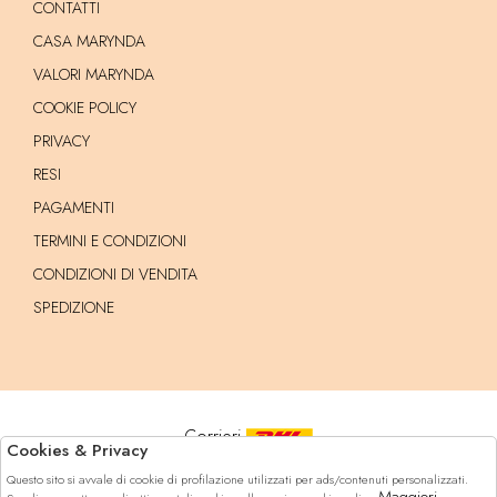
CONTATTI
CASA MARYNDA
VALORI MARYNDA
COOKIE POLICY
PRIVACY
RESI
PAGAMENTI
TERMINI E CONDIZIONI
CONDIZIONI DI VENDITA
SPEDIZIONE
Corrieri
Cookies & Privacy
Questo sito si avvale di cookie di profilazione utilizzati per ads/contenuti personalizzati.
Pagamenti