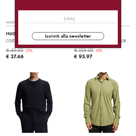
NUOVI ARRIVI
HUGO BOSS
HUGO BOSS
Iscriviti alla newsletter
COSTUME PANTALONCINO
MAGLIONE IN COTONE LAVORATO
€ 49.95
€ 159.95
-25%
-40%
€ 37.46
€ 95.97