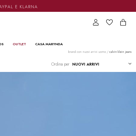
AL E KLARNA
DS
OUTLET
CASA MARYNDA
brand con nuovi arrivi uomo
/
calvin klein jeans
Ordina per