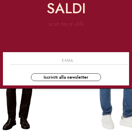
SALDI
icchirlo ulteriormente con quel tocco di streetwear che tanto ci piace. Il risultato
sconti fino al -60%
Iscriviti alla newsletter