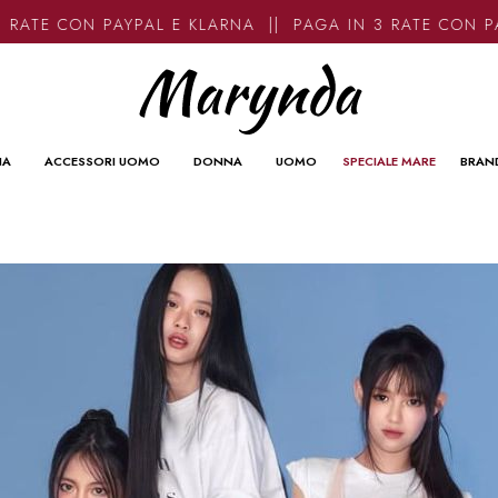
TE CON PAYPAL E KLARNA || PAGA IN 3 RATE CON PAYP
NA
ACCESSORI UOMO
DONNA
UOMO
SPECIALE MARE
BRAN