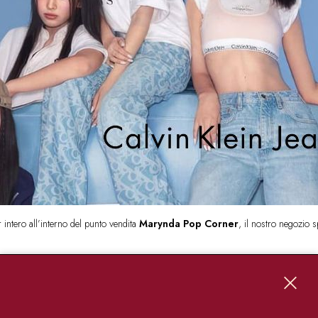
 intero all’interno del punto vendita
Marynda Pop Corner
, il nostro negozio 
tto su
denim e t- shirt.
piamo tutte come funziona: entri per comprare un paio di jeans ed esci con una b