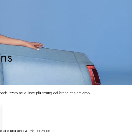
specializzato nelle linee più young dei brand che amiamo.
orsa e una giacca. Ma senza jeans.