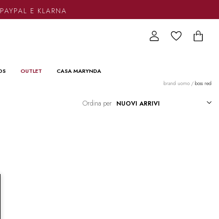
PAYPAL E KLARNA
DS
OUTLET
CASA MARYNDA
brand uomo
/
boss red
Ordina per