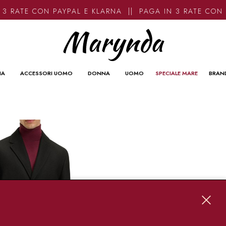
3 RATE CON PAYPAL E KLARNA || PAGA IN 3 RATE CON 
NA
ACCESSORI UOMO
DONNA
UOMO
SPECIALE MARE
BRAN