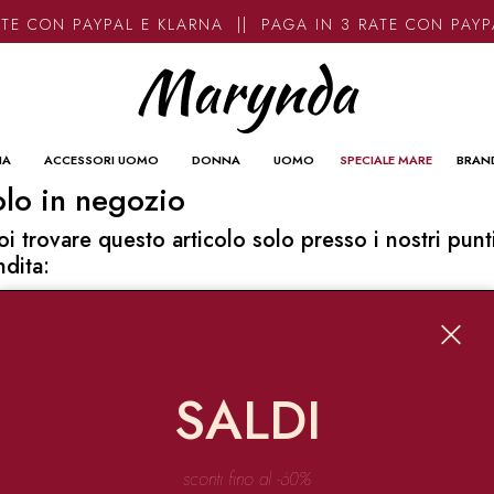
TE CON PAYPAL E KLARNA || PAGA IN 3 RATE CON PAYP
NA
ACCESSORI UOMO
DONNA
UOMO
SPECIALE MARE
BRAN
lo in negozio
oi trovare questo articolo solo presso i nostri punt
ndita:
o contatti
ynda
Garibaldi 136 67051 Avezzano
SALDI
o@marynda.com
31871946
sconti fino al -60%