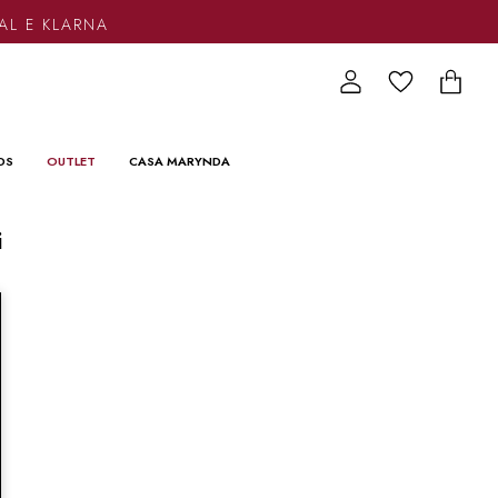
AL E KLARNA
DS
OUTLET
CASA MARYNDA
i