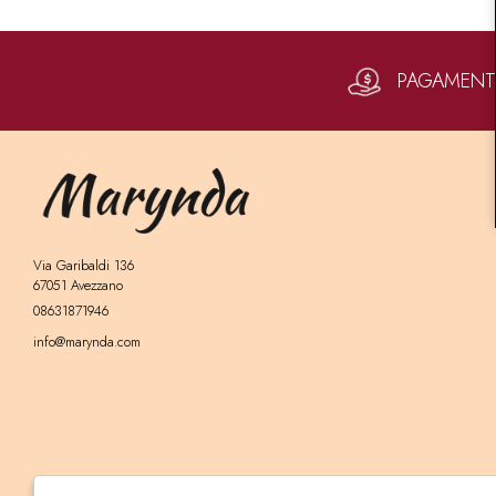
PAGAMENTI 
Via Garibaldi 136
67051 Avezzano
08631871946
info@marynda.com