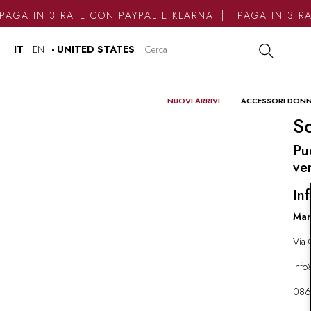
AGA IN 3 RATE CON PAYPAL E KLARNA || PAGA IN 3 RA
IT
|
EN
- UNITED STATES
NUOVI ARRIVI
ACCESSORI DON
So
Pu
ve
Inf
Mar
Via 
inf
086