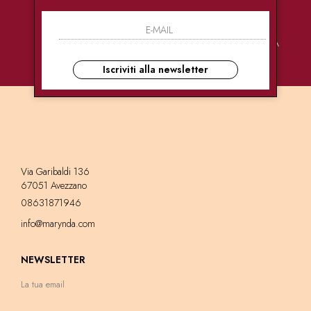
PAGAMENTI
CONSEGNE
ASSISTENZA
SICURI
ULTRA RAPIDE
CLIENTI
Iscriviti alla newsletter
Via Garibaldi 136
67051 Avezzano
08631871946
info@marynda.com
NEWSLETTER