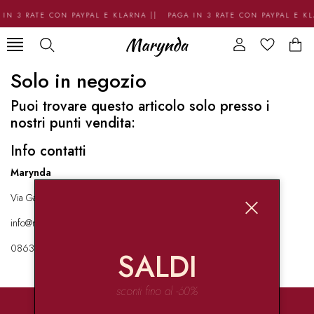
IN 3 RATE CON PAYPAL E KLARNA || PAGA IN 3 RATE CON PAYPAL E K
Solo in negozio
Puoi trovare questo articolo solo presso i
nostri punti vendita:
Info contatti
Marynda
Via Garibaldi 136 67051 Avezzano
info@marynda.com
08631871946
SALDI
sconti fino al -60%