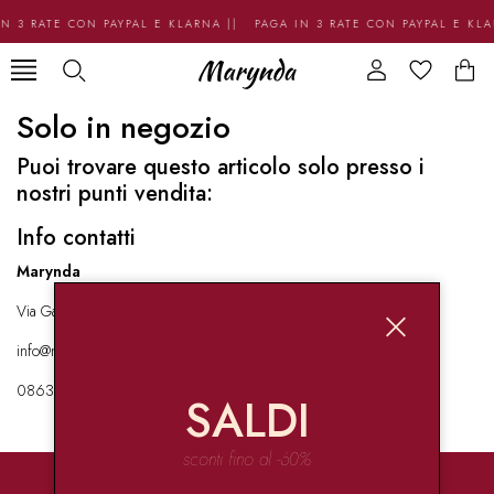
N 3 RATE CON PAYPAL E KLARNA || PAGA IN 3 RATE CON PAYPAL E KL
Solo in negozio
Puoi trovare questo articolo solo presso i
nostri punti vendita:
Info contatti
Marynda
Via Garibaldi 136 67051 Avezzano
info@marynda.com
08631871946
SALDI
sconti fino al -60%