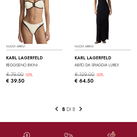
NUOVI ARRIVI
NUOVI ARRIVI
KARL LAGERFELD
KARL LAGERFELD
REGGISENO BIKINI
ABITO DA SPIAGGIA LUREX
€ 79.00
€ 129.00
-50%
-50%
€ 39.50
€ 64.50
8
DI 8