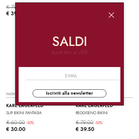
€ 79.00
€ 60.00
-50%
-50%
€ 39.50
€ 30.00
SALDI
sconti fino al -60%
Iscriviti alla newsletter
NUOVI ARRIVI
NUOVI ARRIVI
KARL LAGERFELD
KARL LAGERFELD
SLIP BIKINI FANTASIA
REGGISENO BIKINI
€ 60.00
€ 79.00
-50%
-50%
€ 30.00
€ 39.50