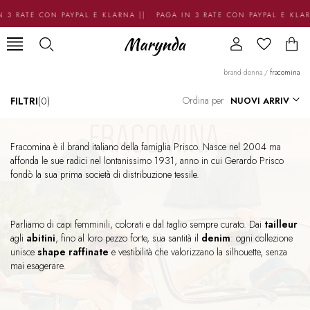
3 RATE CON PAYPAL E KLARNA || PAGA IN 3 RATE CON PAYPAL E KLAR
brand donna
/
fracomina
Ordina per
FILTRI
(0)
Fracomina è il brand italiano della famiglia Prisco. Nasce nel 2004 ma
affonda le sue radici nel lontanissimo 1931, anno in cui Gerardo Prisco
fondò la sua prima società di distribuzione tessile.
Parliamo di capi femminili, colorati e dal taglio sempre curato. Dai
tailleur
agli
abitini
, fino al loro pezzo forte, sua santità il
denim
: ogni collezione
unisce
shape raffinate
e vestibilità che valorizzano la silhouette, senza
mai esagerare.