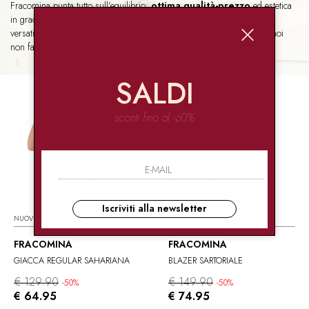
Fracomina punta tutto sull’equilibrio:
ottima qualità-prezzo
ed estetica
in grado di unire italianità e influenze internazionali. Il risultato? Look
versatili adatti a qualsiasi momento della giornata. Che dire, secondo noi
non fa una piega.
SALDI
sconti fino al -60%
Iscriviti alla newsletter
NUOVI ARRIVI
NUOVI ARRIVI
FRACOMINA
FRACOMINA
GIACCA REGULAR SAHARIANA
BLAZER SARTORIALE
€ 129.90
€ 149.90
-50%
-50%
€ 64.95
€ 74.95