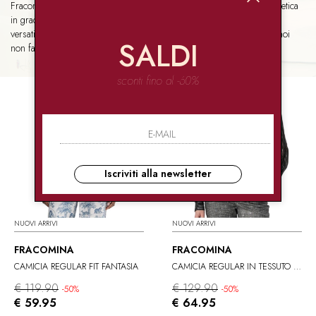
Fracomina punta tutto sull’equilibrio:
ottima qualità-prezzo
ed estetica
in grado di unire italianità e influenze internazionali. Il risultato? Look
versatili adatti a qualsiasi momento della giornata. Che dire, secondo noi
SALDI
non fa una piega.
sconti fino al -60%
Iscriviti alla newsletter
NUOVI ARRIVI
NUOVI ARRIVI
FRACOMINA
FRACOMINA
CAMICIA REGULAR FIT FANTASIA
CAMICIA REGULAR IN TESSUTO SPALMATO
€ 119.90
€ 129.90
-50%
-50%
€ 59.95
€ 64.95