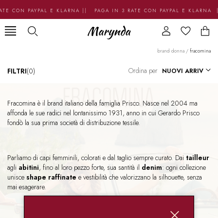
ATE CON PAYPAL E KLARNA || PAGA IN 3 RATE CON PAYPAL E KLARNA 
brand donna
/
fracomina
Ordina per
FILTRI
(0)
Fracomina è il brand italiano della famiglia Prisco. Nasce nel 2004 ma
affonda le sue radici nel lontanissimo 1931, anno in cui Gerardo Prisco
fondò la sua prima società di distribuzione tessile.
Parliamo di capi femminili, colorati e dal taglio sempre curato. Dai
tailleur
agli
abitini
, fino al loro pezzo forte, sua santità il
denim
: ogni collezione
unisce
shape raffinate
e vestibilità che valorizzano la silhouette, senza
mai esagerare.