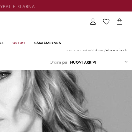
L E KLARNA
DS
OUTLET
CASA MARYNDA
brand con nuovi arrivi donna
/
elisabetta franchi
Ordina per