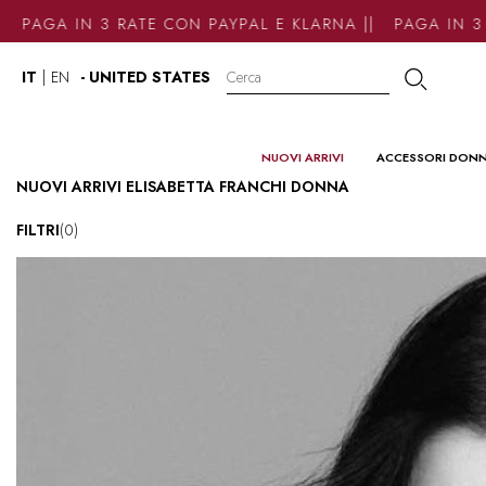
GA IN 3 RATE CON PAYPAL E KLARNA || PAGA IN 3 RAT
IT
|
EN
- UNITED STATES
NUOVI ARRIVI
ACCESSORI DON
NUOVI ARRIVI ELISABETTA FRANCHI DONNA
FILTRI
(0)