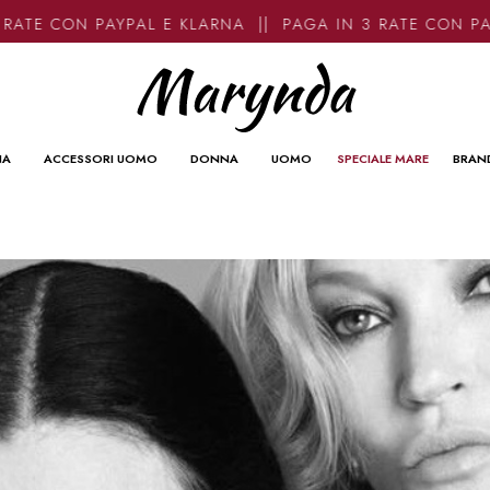
E CON PAYPAL E KLARNA || PAGA IN 3 RATE CON PAYPA
NA
ACCESSORI UOMO
DONNA
UOMO
SPECIALE MARE
BRAN