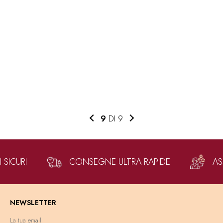
9
DI 9
SICURI
CONSEGNE ULTRA RAPIDE
AS
NEWSLETTER