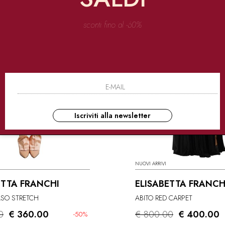
sconti fino al -60%
Iscriviti alla newsletter
NUOVI ARRIVI
ETTA FRANCHI
ELISABETTA FRANCH
ASO STRETCH
ABITO RED CARPET
0
€ 360.00
€ 800.00
€ 400.00
-50%