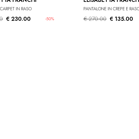
ETTA FRANCHI
ELISABETTA FRANCH
 CARPET IN RASO
PANTALONE IN CREPE E RAS
0
€ 230.00
€ 270.00
€ 135.00
-50%