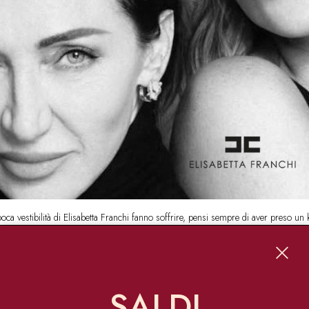
poca vestibilità di Elisabetta Franchi fanno soffrire, pensi sempre di aver preso u
anche abiti o bluse più ampi in termini di volume, vestibilità e taglie, così che tut
e sensuale, senza dubbio
memorabile e riconoscibile
. Non manca una selez
SALDI