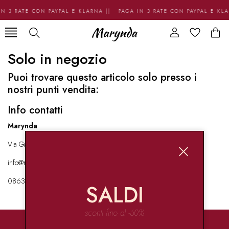
N 3 RATE CON PAYPAL E KLARNA || PAGA IN 3 RATE CON PAYPAL E KL
Solo in negozio
Puoi trovare questo articolo solo presso i
nostri punti vendita:
Info contatti
Marynda
Via Garibaldi 136 67051 Avezzano
info@marynda.com
08631871946
SALDI
sconti fino al -60%