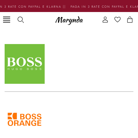
N 3 RATE CON PAYPAL E KLARNA || PAGA IN 3 RATE CON PAYPAL E KL