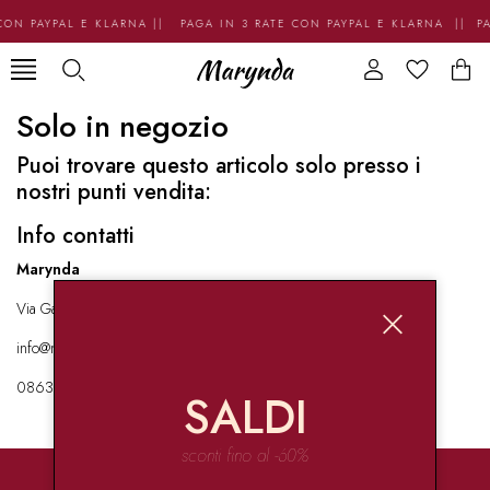
CON PAYPAL E KLARNA || PAGA IN 3 RATE CON PAYPAL E KLARNA || P
Solo in negozio
Puoi trovare questo articolo solo presso i
nostri punti vendita:
Info contatti
Marynda
Via Garibaldi 136 67051 Avezzano
info@marynda.com
08631871946
SALDI
sconti fino al -60%