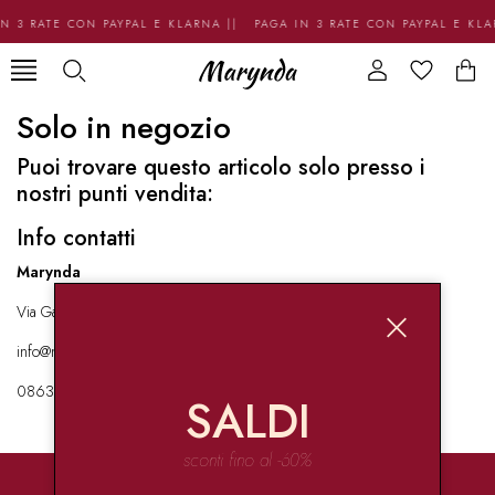
N 3 RATE CON PAYPAL E KLARNA || PAGA IN 3 RATE CON PAYPAL E KL
Solo in negozio
Puoi trovare questo articolo solo presso i
nostri punti vendita:
Info contatti
Marynda
Via Garibaldi 136 67051 Avezzano
info@marynda.com
08631871946
SALDI
sconti fino al -60%