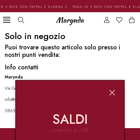
N 3 RATE CON PAYPAL E KLARNA || PAGA IN 3 RATE CON PAYPAL E KL
Solo in negozio
Puoi trovare questo articolo solo presso i
nostri punti vendita:
Info contatti
Marynda
Via Garibaldi 136 67051 Avezzano
info@marynda.com
08631871946
SALDI
sconti fino al -60%