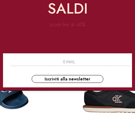
SALDI
icchirlo ulteriormente con quel tocco di streetwear che tanto ci piace. Il risultato
sconti fino al -60%
Iscriviti alla newsletter