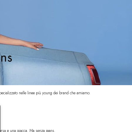
specializzato nelle linee più young dei brand che amiamo.
orsa e una giacca. Ma senza jeans.