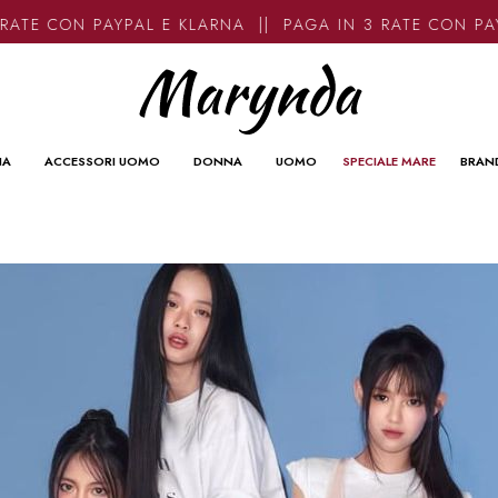
E CON PAYPAL E KLARNA || PAGA IN 3 RATE CON PAYPA
NA
ACCESSORI UOMO
DONNA
UOMO
SPECIALE MARE
BRAN