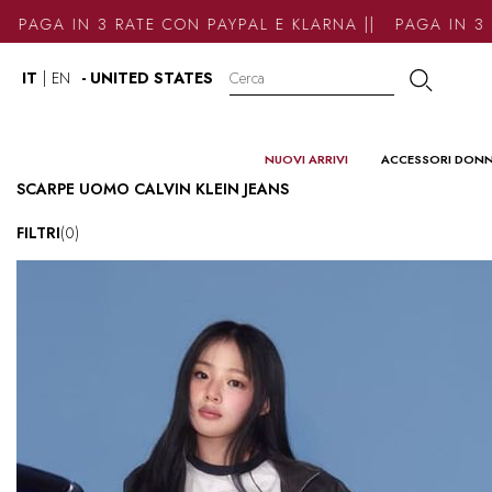
GA IN 3 RATE CON PAYPAL E KLARNA || PAGA IN 3 RAT
IT
|
EN
- UNITED STATES
NUOVI ARRIVI
ACCESSORI DON
SCARPE UOMO CALVIN KLEIN JEANS
FILTRI
(0)