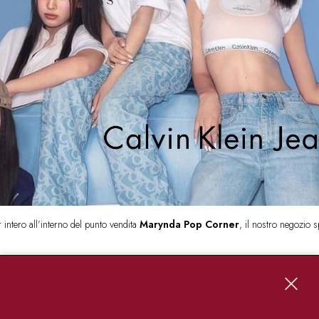
 intero all’interno del punto vendita
Marynda Pop Corner
, il nostro negozio 
tto su
denim e t- shirt.
piamo tutte come funziona: entri per comprare un paio di jeans ed esci con una b