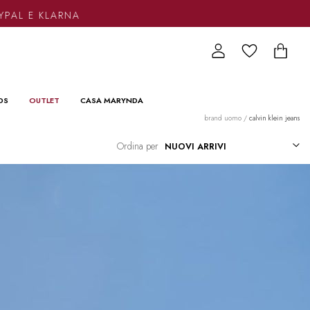
L E KLARNA
DS
OUTLET
CASA MARYNDA
brand uomo
/
calvin klein jeans
Ordina per