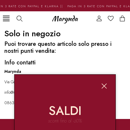
N 3 RATE CON PAYPAL E KLARNA || PAGA IN 3 RATE CON PAYPAL E KL
Solo in negozio
Puoi trovare questo articolo solo presso i
nostri punti vendita:
Info contatti
Marynda
Via Garibaldi 136 67051 Avezzano
info@marynda.com
08631871946
SALDI
sconti fino al -60%