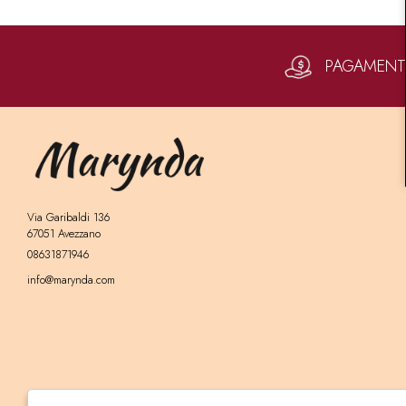
PAGAMENTI 
Via Garibaldi 136
67051 Avezzano
08631871946
info@marynda.com