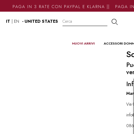
PAGA IN 3 RATE CON PAYPAL E KLARNA || PAGA IN
IT
|
EN
- UNITED STATES
NUOVI ARRIVI
ACCESSORI DON
So
Pu
ve
Inf
Mar
Via 
inf
086