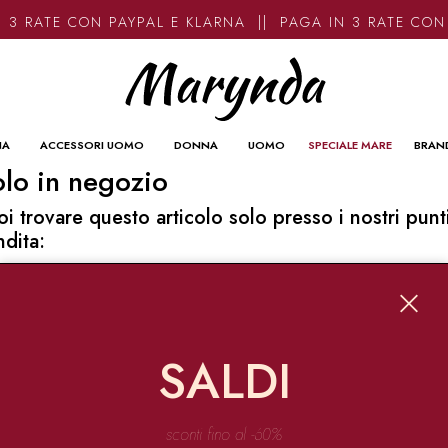
 3 RATE CON PAYPAL E KLARNA || PAGA IN 3 RATE CON
NA
ACCESSORI UOMO
DONNA
UOMO
SPECIALE MARE
BRAN
lo in negozio
oi trovare questo articolo solo presso i nostri punt
ndita:
o contatti
ynda
Garibaldi 136 67051 Avezzano
SALDI
o@marynda.com
31871946
sconti fino al -60%