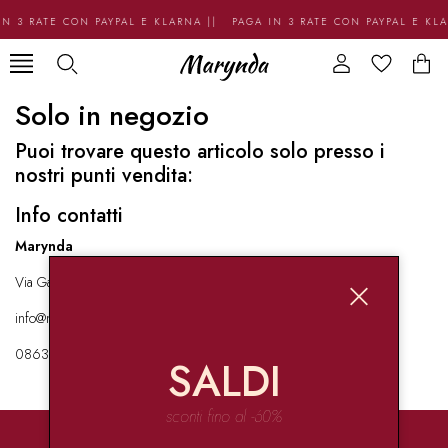
N 3 RATE CON PAYPAL E KLARNA || PAGA IN 3 RATE CON PAYPAL E KL
Solo in negozio
Puoi trovare questo articolo solo presso i
nostri punti vendita:
Info contatti
Marynda
Via Garibaldi 136 67051 Avezzano
info@marynda.com
08631871946
SALDI
sconti fino al -60%