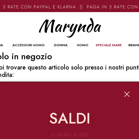
 3 RATE CON PAYPAL E KLARNA || PAGA IN 3 RATE CON
NA
ACCESSORI UOMO
DONNA
UOMO
SPECIALE MARE
BRAN
lo in negozio
oi trovare questo articolo solo presso i nostri punt
ndita:
o contatti
ynda
Garibaldi 136 67051 Avezzano
SALDI
o@marynda.com
31871946
sconti fino al -60%