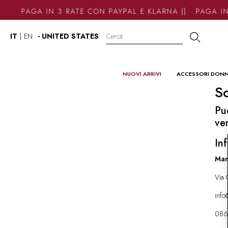
PAGA IN 3 RATE CON PAYPAL E KLARNA || PAGA IN
IT
|
EN
- UNITED STATES
NUOVI ARRIVI
ACCESSORI DON
So
Pu
ve
Inf
Mar
Via 
inf
086