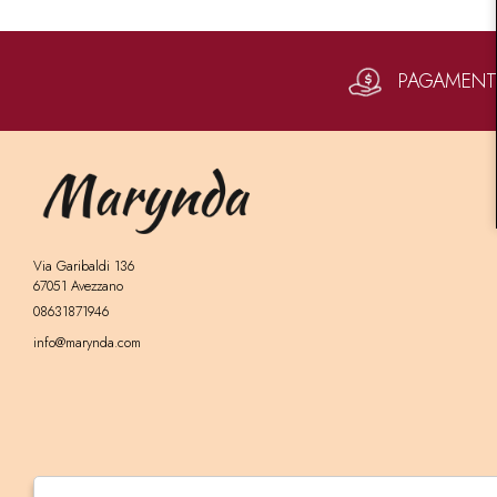
PAGAMENTI 
Via Garibaldi 136
67051 Avezzano
08631871946
info@marynda.com