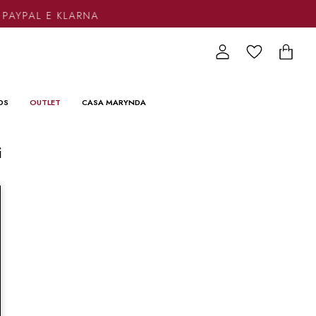
 PAYPAL E KLARNA
DS
OUTLET
CASA MARYNDA
i