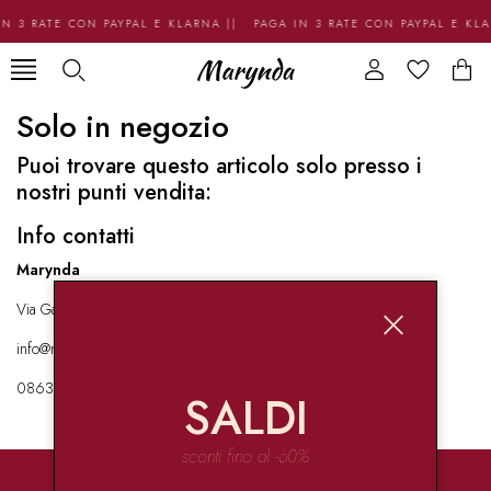
N 3 RATE CON PAYPAL E KLARNA || PAGA IN 3 RATE CON PAYPAL E KL
Solo in negozio
Puoi trovare questo articolo solo presso i
nostri punti vendita:
Info contatti
Marynda
Via Garibaldi 136 67051 Avezzano
info@marynda.com
08631871946
SALDI
sconti fino al -60%