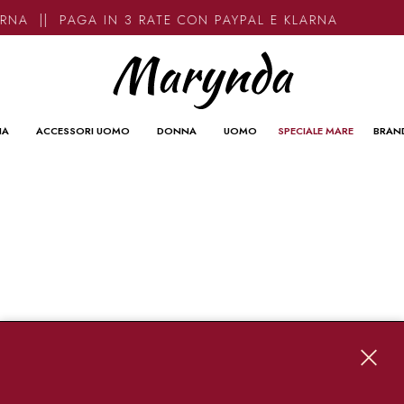
RNA || PAGA IN 3 RATE CON PAYPAL E KLARNA
NA
ACCESSORI UOMO
DONNA
UOMO
SPECIALE MARE
BRAN