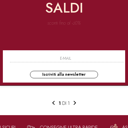
SALDI
sconti fino al -60%
Iscriviti alla newsletter
1
DI 1
SICURI
CONSEGNE ULTRA RAPIDE
AS