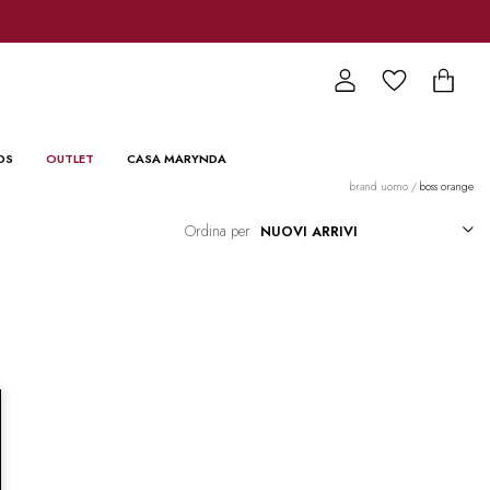
DS
OUTLET
CASA MARYNDA
brand uomo
/
boss orange
Ordina per