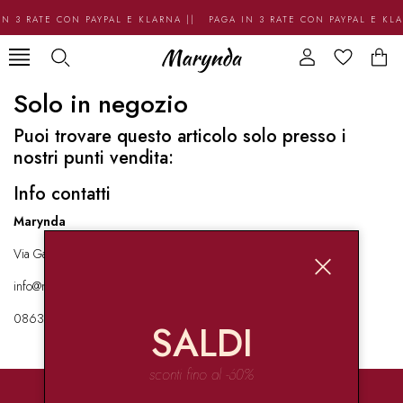
N 3 RATE CON PAYPAL E KLARNA || PAGA IN 3 RATE CON PAYPAL E KL
Solo in negozio
Puoi trovare questo articolo solo presso i
nostri punti vendita:
Info contatti
Marynda
Via Garibaldi 136 67051 Avezzano
info@marynda.com
08631871946
SALDI
sconti fino al -60%