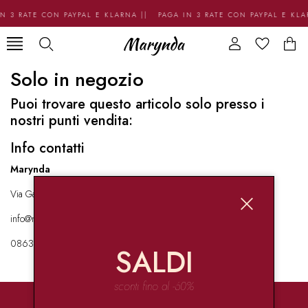
N 3 RATE CON PAYPAL E KLARNA || PAGA IN 3 RATE CON PAYPAL E KL
Solo in negozio
Puoi trovare questo articolo solo presso i
nostri punti vendita:
Info contatti
Marynda
Via Garibaldi 136 67051 Avezzano
info@marynda.com
08631871946
SALDI
sconti fino al -60%