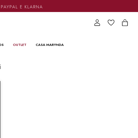
 PAYPAL E KLARNA
DS
OUTLET
CASA MARYNDA
i