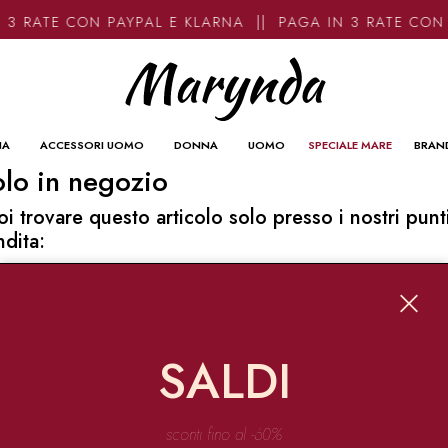
 3 RATE CON PAYPAL E KLARNA || PAGA IN 3 RATE CON
NA
ACCESSORI UOMO
DONNA
UOMO
SPECIALE MARE
BRAN
lo in negozio
oi trovare questo articolo solo presso i nostri punt
ndita:
o contatti
ynda
Garibaldi 136 67051 Avezzano
SALDI
o@marynda.com
31871946
sconti fino al -60%