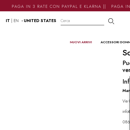
PAGA IN 3 RATE CON PAYPAL E KLARNA || PAGA IN
IT
|
EN
- UNITED STATES
NUOVI ARRIVI
ACCESSORI DON
So
Pu
ve
Inf
Mar
Via 
inf
086