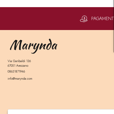
PAGAMENTI 
Via Garibaldi 136
67051 Avezzano
08631871946
info@marynda.com