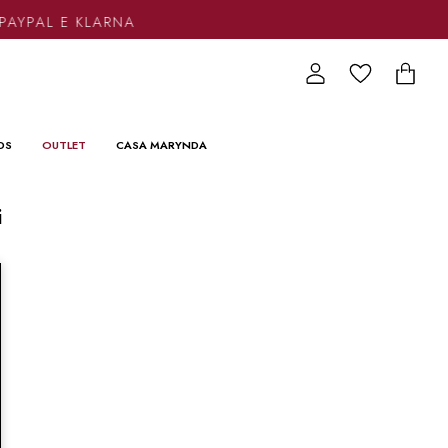
PAYPAL E KLARNA
DS
OUTLET
CASA MARYNDA
i