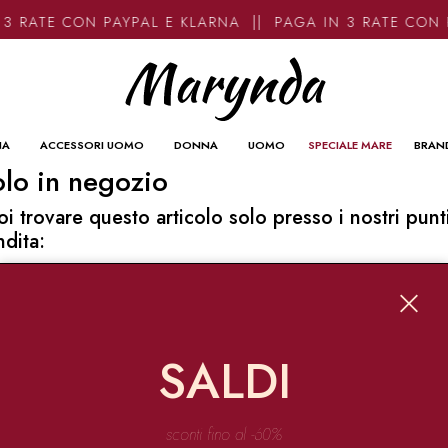
3 RATE CON PAYPAL E KLARNA || PAGA IN 3 RATE CON 
NA
ACCESSORI UOMO
DONNA
UOMO
SPECIALE MARE
BRAN
lo in negozio
oi trovare questo articolo solo presso i nostri punt
ndita:
o contatti
ynda
Garibaldi 136 67051 Avezzano
SALDI
o@marynda.com
31871946
sconti fino al -60%