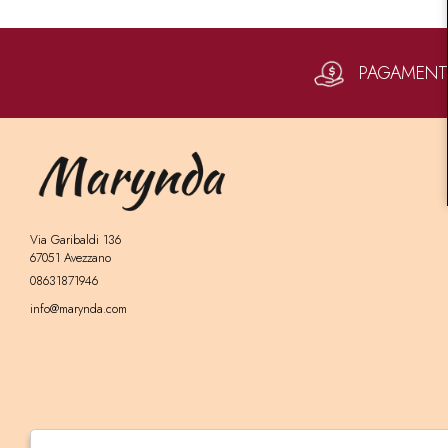
PAGAMENTI 
Via Garibaldi 136
67051 Avezzano
08631871946
info@marynda.com