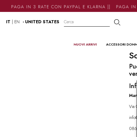
PAGA IN 3 RATE CON PAYPAL E KLARNA || PAGA IN 
IT
|
EN
- UNITED STATES
NUOVI ARRIVI
ACCESSORI DON
So
Pu
ve
Inf
Mar
Via 
inf
086