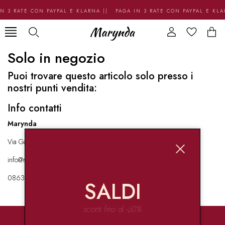
N 3 RATE CON PAYPAL E KLARNA || PAGA IN 3 RATE CON PAYPAL E KL
Solo in negozio
Puoi trovare questo articolo solo presso i
nostri punti vendita:
Info contatti
Marynda
Via Garibaldi 136 67051 Avezzano
info@marynda.com
08631871946
SALDI
sconti fino al -60%