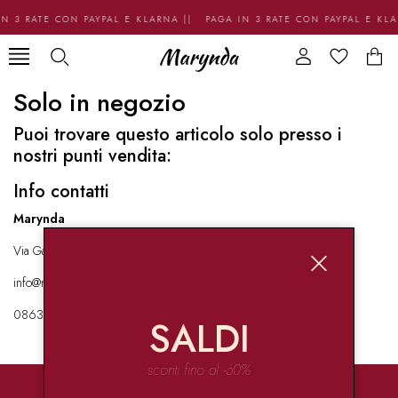
N 3 RATE CON PAYPAL E KLARNA || PAGA IN 3 RATE CON PAYPAL E KL
Solo in negozio
Puoi trovare questo articolo solo presso i
nostri punti vendita:
Info contatti
Marynda
Via Garibaldi 136 67051 Avezzano
info@marynda.com
08631871946
SALDI
sconti fino al -60%