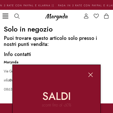
N 3 RATE CON PAYPAL E KLARNA || PAGA IN 3 RATE CON PAYPAL E KL
Solo in negozio
Puoi trovare questo articolo solo presso i
nostri punti vendita:
Info contatti
Marynda
Via Garibaldi 136 67051 Avezzano
info@marynda.com
08631871946
SALDI
sconti fino al -60%