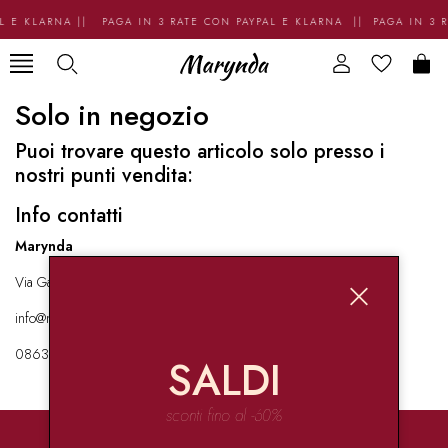
L E KLARNA || PAGA IN 3 RATE CON PAYPAL E KLARNA || PAGA IN 3 
Solo in negozio
Puoi trovare questo articolo solo presso i
nostri punti vendita:
Info contatti
Marynda
Via Garibaldi 136 67051 Avezzano
info@marynda.com
08631871946
SALDI
sconti fino al -60%