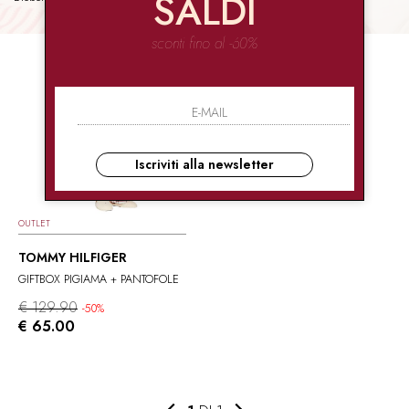
SALDI
sconti fino al -60%
Iscriviti alla newsletter
OUTLET
TOMMY HILFIGER
GIFTBOX PIGIAMA + PANTOFOLE
€ 129.90
-50%
€ 65.00