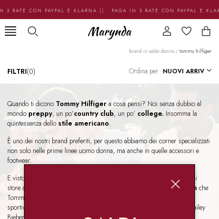
N 3 RATE CON PAYPAL E KLARNA || PAGA IN 3 RATE CON PAYPAL E KL
brand in saldo donna
/
tommy hilfiger
Ordina per
FILTRI
(0)
Quando ti dicono
Tommy Hilfiger
a cosa pensi? Noi senza dubbio al
mondo
preppy
, un po’
country club
, un po’
college.
Insomma la
quintessenza dello
stile americano
.
È uno dei nostri brand preferiti, per questo abbiamo dei corner specializzati
non solo nelle prime linee uomo donna, ma anche in quelle accessori e
footwear.
E visto che da Marynda non ci facciamo mancare mai niente, nei nostri
store abbiamo anche tutte le
capsule esclusive
e
limited edition
che
Tommy Hilfiger rilascia ogni anno in collaborazione con it-girl, attori,
sportivi, influencer. Ti dicono qualcosa Gigi Hadid, Zendaya, Jisoo, Hailey
Bieber e Hamilton?