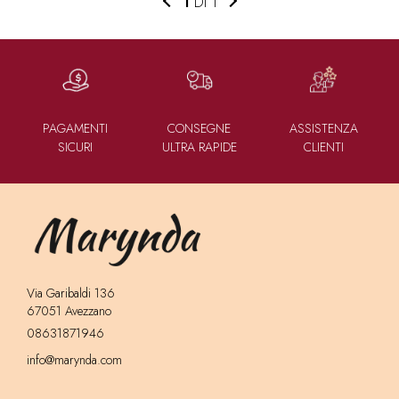
1
DI 1
PAGAMENTI
CONSEGNE
ASSISTENZA
SICURI
ULTRA RAPIDE
CLIENTI
Via Garibaldi 136
67051 Avezzano
08631871946
info@marynda.com