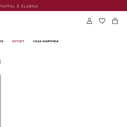
PAYPAL E KLARNA
DS
OUTLET
CASA MARYNDA
i