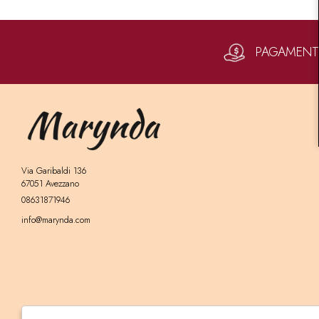
PAGAMENTI 
Via Garibaldi 136
67051 Avezzano
08631871946
info@marynda.com