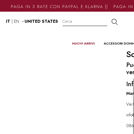
PAGA IN 3 RATE CON PAYPAL E KLARNA || PAGA IN 
IT
|
EN
- UNITED STATES
NUOVI ARRIVI
ACCESSORI DON
So
Pu
ve
Inf
Mar
Via 
inf
086