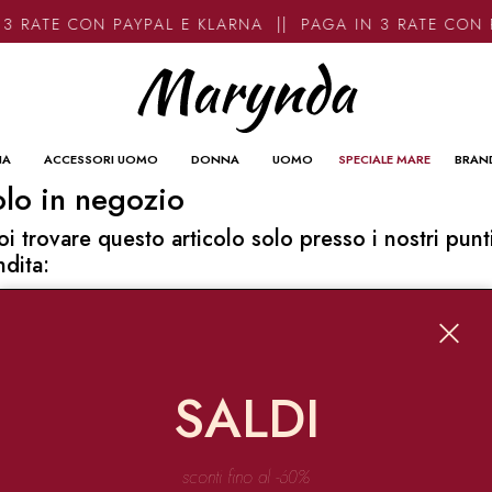
3 RATE CON PAYPAL E KLARNA || PAGA IN 3 RATE CON 
NA
ACCESSORI UOMO
DONNA
UOMO
SPECIALE MARE
BRAN
lo in negozio
oi trovare questo articolo solo presso i nostri punt
ndita:
o contatti
ynda
Garibaldi 136 67051 Avezzano
SALDI
o@marynda.com
31871946
sconti fino al -60%