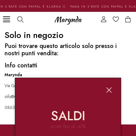
N 3 RATE CON PAYPAL E KLARNA || PAGA IN 3 RATE CON PAYPAL E KL
Solo in negozio
Puoi trovare questo articolo solo presso i
nostri punti vendita:
Info contatti
Marynda
Via Garibaldi 136 67051 Avezzano
info@marynda.com
08631871946
SALDI
sconti fino al -60%