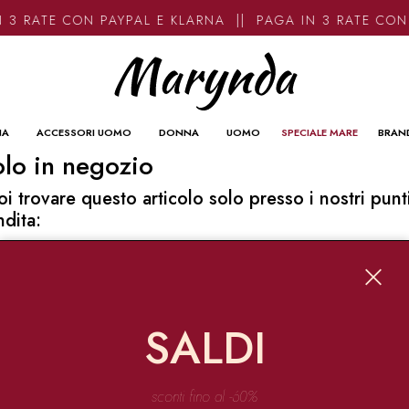
 3 RATE CON PAYPAL E KLARNA || PAGA IN 3 RATE CON
NA
ACCESSORI UOMO
DONNA
UOMO
SPECIALE MARE
BRAN
lo in negozio
oi trovare questo articolo solo presso i nostri punt
ndita:
o contatti
ynda
Garibaldi 136 67051 Avezzano
SALDI
o@marynda.com
31871946
sconti fino al -60%