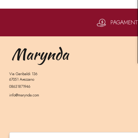
PAGAMENTI 
Via Garibaldi 136
67051 Avezzano
08631871946
info@marynda.com