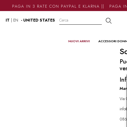
PAGA IN 3 RATE CON PAYPAL E KLARNA || PAGA IN
IT
|
EN
- UNITED STATES
NUOVI ARRIVI
ACCESSORI DON
So
Pu
ve
Inf
Mar
Via 
inf
086