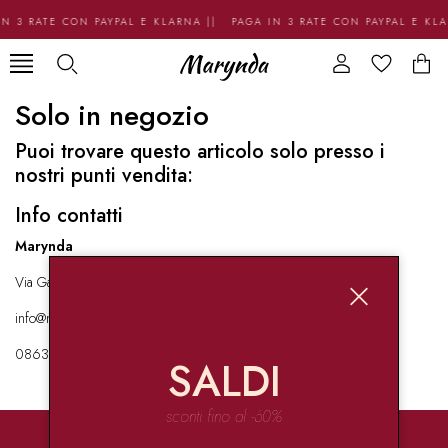
N 3 RATE CON PAYPAL E KLARNA || PAGA IN 3 RATE CON PAYPAL E KL
Solo in negozio
Puoi trovare questo articolo solo presso i
nostri punti vendita:
Info contatti
Marynda
Via Garibaldi 136 67051 Avezzano
info@marynda.com
08631871946
SALDI
sconti fino al -60%