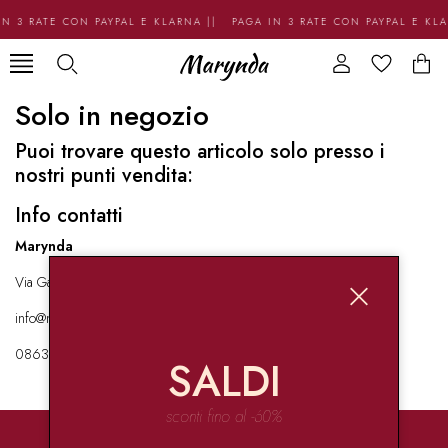
N 3 RATE CON PAYPAL E KLARNA || PAGA IN 3 RATE CON PAYPAL E KL
Solo in negozio
Puoi trovare questo articolo solo presso i
nostri punti vendita:
Info contatti
Marynda
Via Garibaldi 136 67051 Avezzano
info@marynda.com
08631871946
SALDI
sconti fino al -60%