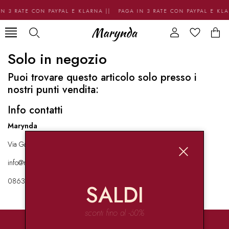
N 3 RATE CON PAYPAL E KLARNA || PAGA IN 3 RATE CON PAYPAL E KL
Solo in negozio
Puoi trovare questo articolo solo presso i
nostri punti vendita:
Info contatti
Marynda
Via Garibaldi 136 67051 Avezzano
info@marynda.com
08631871946
SALDI
sconti fino al -60%