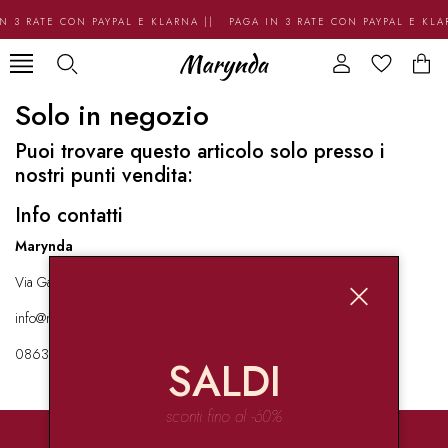
N 3 RATE CON PAYPAL E KLARNA || PAGA IN 3 RATE CON PAYPAL E KL
Solo in negozio
Puoi trovare questo articolo solo presso i
nostri punti vendita:
Info contatti
Marynda
Via Garibaldi 136 67051 Avezzano
info@marynda.com
08631871946
SALDI
sconti fino al -60%