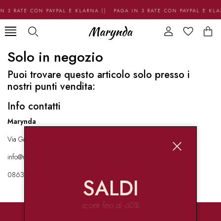
N 3 RATE CON PAYPAL E KLARNA || PAGA IN 3 RATE CON PAYPAL E KL
Solo in negozio
Puoi trovare questo articolo solo presso i
nostri punti vendita:
Info contatti
Marynda
Via Garibaldi 136 67051 Avezzano
info@marynda.com
08631871946
SALDI
sconti fino al -60%