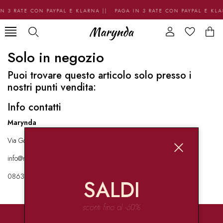
N 3 RATE CON PAYPAL E KLARNA || PAGA IN 3 RATE CON PAYPAL E KL
Solo in negozio
Puoi trovare questo articolo solo presso i
nostri punti vendita:
Info contatti
Marynda
Via Garibaldi 136 67051 Avezzano
info@marynda.com
08631871946
SALDI
sconti fino al -60%