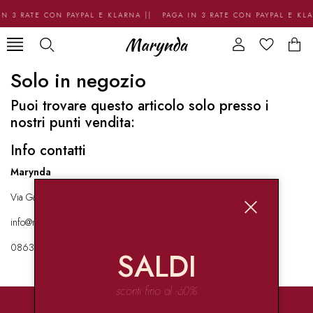
N 3 RATE CON PAYPAL E KLARNA || PAGA IN 3 RATE CON PAYPAL E KL
Solo in negozio
Puoi trovare questo articolo solo presso i
nostri punti vendita:
Info contatti
Marynda
Via Garibaldi 136 67051 Avezzano
info@marynda.com
08631871946
SALDI
sconti fino al -60%