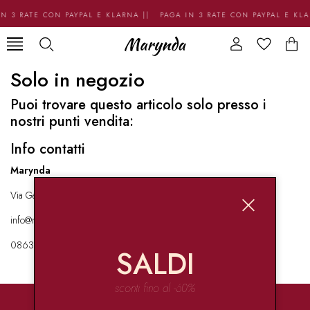
N 3 RATE CON PAYPAL E KLARNA || PAGA IN 3 RATE CON PAYPAL E KL
Solo in negozio
Puoi trovare questo articolo solo presso i
nostri punti vendita:
Info contatti
Marynda
Via Garibaldi 136 67051 Avezzano
info@marynda.com
08631871946
SALDI
sconti fino al -60%