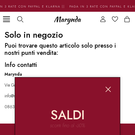
N 3 RATE CON PAYPAL E KLARNA || PAGA IN 3 RATE CON PAYPAL E KL
Solo in negozio
Puoi trovare questo articolo solo presso i
nostri punti vendita:
Info contatti
Marynda
Via Garibaldi 136 67051 Avezzano
info@marynda.com
08631871946
SALDI
sconti fino al -60%