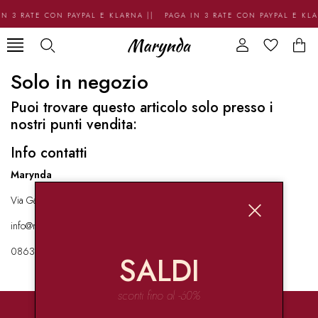
N 3 RATE CON PAYPAL E KLARNA || PAGA IN 3 RATE CON PAYPAL E KL
Solo in negozio
Puoi trovare questo articolo solo presso i
nostri punti vendita:
Info contatti
Marynda
Via Garibaldi 136 67051 Avezzano
info@marynda.com
08631871946
SALDI
sconti fino al -60%