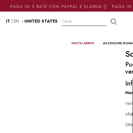
PAGA IN 3 RATE CON PAYPAL E KLARNA || PAGA IN 
IT
|
EN
- UNITED STATES
NUOVI ARRIVI
ACCESSORI DON
So
Pu
ve
Inf
Mar
Via 
inf
086