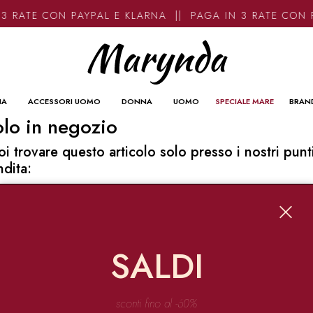
3 RATE CON PAYPAL E KLARNA || PAGA IN 3 RATE CON 
NA
ACCESSORI UOMO
DONNA
UOMO
SPECIALE MARE
BRAN
lo in negozio
oi trovare questo articolo solo presso i nostri punt
ndita:
o contatti
ynda
Garibaldi 136 67051 Avezzano
SALDI
o@marynda.com
31871946
sconti fino al -60%