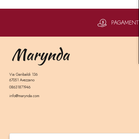
PAGAMENTI 
Via Garibaldi 136
67051 Avezzano
08631871946
info@marynda.com