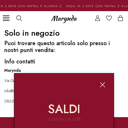
N 3 RATE CON PAYPAL E KLARNA || PAGA IN 3 RATE CON PAYPAL E KL
Solo in negozio
Puoi trovare questo articolo solo presso i
nostri punti vendita:
Info contatti
Marynda
Via Garibaldi 136 67051 Avezzano
info@marynda.com
08631871946
SALDI
sconti fino al -60%