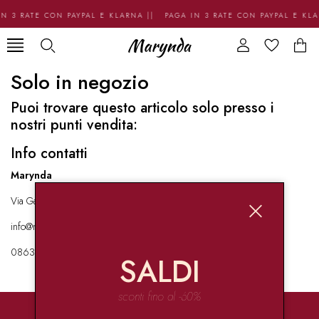
N 3 RATE CON PAYPAL E KLARNA || PAGA IN 3 RATE CON PAYPAL E KL
Solo in negozio
Puoi trovare questo articolo solo presso i
nostri punti vendita:
Info contatti
Marynda
Via Garibaldi 136 67051 Avezzano
info@marynda.com
08631871946
SALDI
sconti fino al -60%